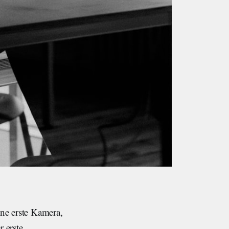
ne erste Kamera,
 erste