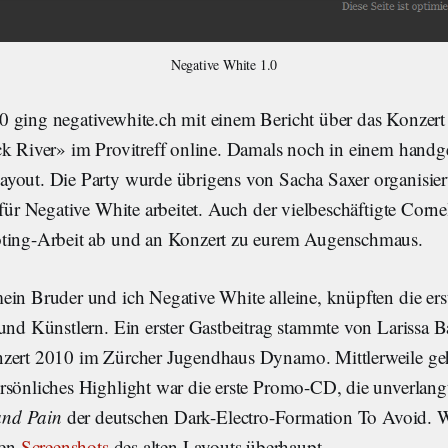
Negative White 1.0
 ging negativewhite.ch mit einem Bericht über das Konzer
ck River» im Provitreff online. Damals noch in einem hand
yout. Die Party wurde übrigens von Sacha Saxer organisiert
 für Negative White arbeitet. Auch der vielbeschäftigte Corne
oting-Arbeit ab und an Konzert zu eurem Augenschmaus.
ein Bruder und ich Negative White alleine, knüpften die er
 und Künstlern. Ein erster Gastbeitrag stammte von Larissa B
zert 2010 im Zürcher Jugendhaus Dynamo. Mittlerweile gehö
rsönliches Highlight war die erste Promo-CD, die unverlang
and Pain
der deutschen Dark-Electro-Formation To Avoid. W
ren
Screenshots
des alten Layouts überhaupt.