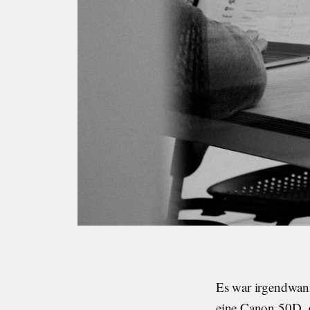
Es war irgendwann
eine Canon 50D, g