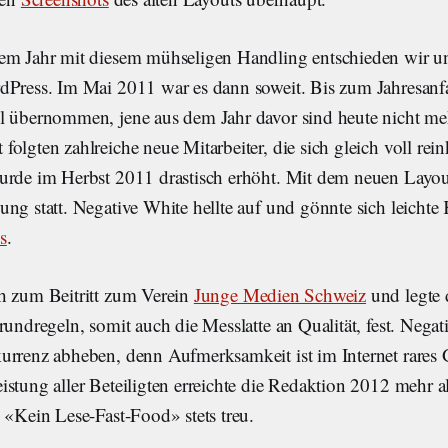
em Jahr mit diesem mühseligen Handling entschieden wir un
dPress. Im Mai 2011 war es dann soweit. Bis zum Jahresan
l übernommen, jene aus dem Jahr davor sind heute nicht meh
olgten zahlreiche neue Mitarbeiter, die sich gleich voll rein
urde im Herbst 2011 drastisch erhöht. Mit dem neuen Layou
ng statt. Negative White hellte auf und gönnte sich leichte
s
.
h zum Beitritt zum Verein
Junge Medien Schweiz
und legte 
rundregeln, somit auch die Messlatte an Qualität, fest. Negat
urrenz abheben, denn Aufmerksamkeit ist im Internet rares 
stung aller Beteiligten erreichte die Redaktion 2012 mehr a
 «Kein Lese-Fast-Food» stets treu.