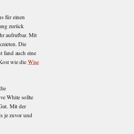
s für einen
fang zurück
r aufrufbar. Mit
knieten. Die
t fand auch eine
 Kost wie die
Wise
die
ive White sollte
Gut. Mit der
ls je zuvor und