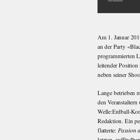
Am 1. Januar 2010
an der Party «Bla
programmierten La
leitender Position
neben seiner Sho
Lange betrieben m
den Veranstaltern
Welle:Erdball-Kon
Redaktion. Ein pe
flatterte:
Passion 
letzten, auffindba