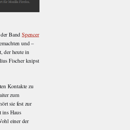
t der Band
Spencer
gemachten und –
, der heute in
lius Fischer knipst
sten Kontakte zu
aiter zum
rt sie fest zur
t ins Haus
ohl einer der