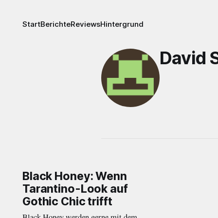
Start
Berichte
Reviews
Hintergrund
David 
Black Honey: Wenn
Tarantino-Look auf
Gothic Chic trifft
Black Honey werden gerne mit dem