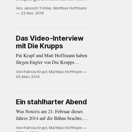
Album mit einer grossen Show im
Von Janosch Tröhler, Matthias Hoffmann
Zürcher X-Tra. Doch irgendetwas
22 Nov. 2016
fehlte.
Das Video-Interview
mit Die Krupps
Pat Krapf und Matt Hoffmann haben
Jürgen Engler von Die Krupps
interviewt. Wieso hat ThyssenKrupp
Von Patricia Krapf, Matthias Hoffmann
eigentlich die Band verklagt?
05 März 2014
Ein stahlharter Abend
Was Noxiris am 21. Februar dieses
Jahres 2014 auf die Bühne brachte,
darf durchaus als brachial,
Von Patricia Krapf, Matthias Hoffmann
gesellschaftskritisch und voller