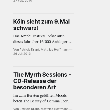
27 Feb. 2014
musikalischer Intension bezeichnet
werden. Nicht nur die Headliner von
Die Krupps hinterliessen einen
Köln sieht zum 9. Mal
bleibenden Eindruck.
schwarz!
Das Amphi Festival lockte auch
dieses Jahr über 16’000 Anhänger der
dunklen Szene aus allen Ländern in
Von Patricia Krapf, Matthias Hoffmann
die Stadt, in der es verboten ist, ohne
26 Juli 2013
ein Kölsch getrunken und dabei neue
Freunde gewonnen zu haben, wieder
abzureisen.
The Myrrh Sessions -
CD-Release der
besonderen Art
Im zum Bersten gefüllten Moods
boten The Beauty of Gemina über
zwei Stunden ein Erlebnis boten,
Von Patricia Krapf, Matthias Hoffmann