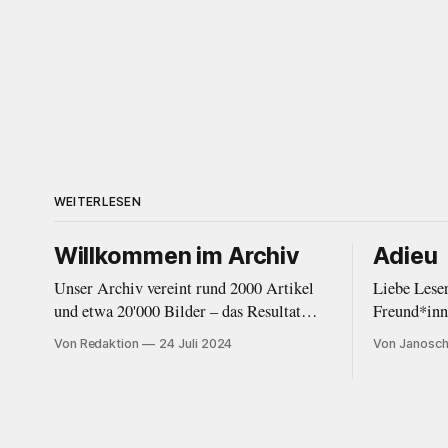
WEITERLESEN
Willkommen im Archiv
Adieu
Unser Archiv vereint rund 2000 Artikel
Liebe Lese
und etwa 20'000 Bilder – das Resultat
Freund*innen Das ist das Ende e
ehrenamtlicher Arbeit im Kultur- und
Schweren H
Von Redaktion
24 Juli 2024
Von Janosch
Musikjournalismus von 2010 bis 2020.
entschieden
Eine Einleitung.
White zu n
fehlte mir 
Energie, we