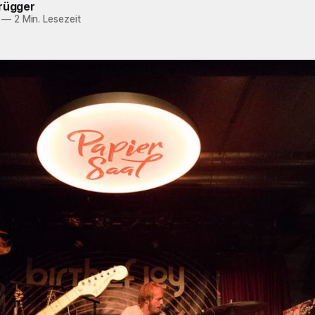
Brügger
—
2 Min. Lesezeit