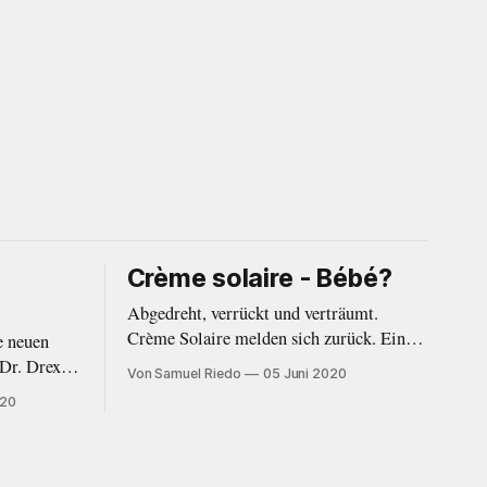
Crème solaire - Bébé?
Abgedreht, verrückt und verträumt.
Crème Solaire melden sich zurück. Ein
e neuen
Jahr nach dem Erstling «Bleu c’est bien»
 Dr. Drexler
Von Samuel Riedo
05 Juni 2020
von 2019 folgt nun mit der EP «Bébé?»
und
020
ein wort- und beatgewaltiger Nachfolger.