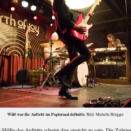
Wild war ihr Auftritt im Papiersaal definitiv.
 Bild: Michelle Brügger
Hälfte des Auftritts scheint dies erreicht zu sein. Die Zuhöre