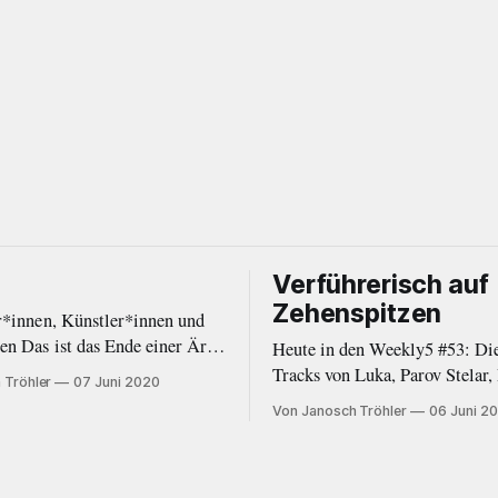
Verführerisch auf
Zehenspitzen
r*innen, Künstler*innen und
iner Ära.
Heute in den Weekly5 #53: Di
erzens habe ich mich
Tracks von Luka, Parov Stelar,
 Tröhler
07 Juni 2020
, eine Auszeit von Negative
Project, Cigarettes After Sex 
Von Janosch Tröhler
06 Juni 2
ehmen. In den letzten Monaten
Woodkid.
immer öfter die Zeit und
lche diese Plattform gebraucht