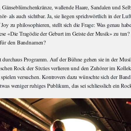
Gänseblümchenkränze, wallende Haare, Sandalen und Selbs
ör- als auch sichtbar. Ja, sie liegen sprichwörtlich in der Lu
 Joy zu philosophieren, stellt sich die Frage: Was genau hab
ese «Die Tragödie der Geburt im Geiste der Musik» zu tun? 
n für den Bandnamen?
t durchaus Programm. Auf der Bühne gehen sie in der Musik
ischen Rock der Sixties verlieren und den Zuhörer im Kollek
spielen versuchen. Kontrovers dazu wünschte sich der Band
twas weniger ruhiges Publikum, das sei schliesslich ein Roc