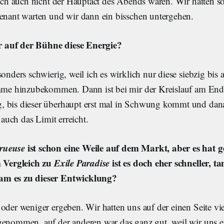
lich auch nicht der Hauptact des Abends waren. Wir hatten s
venant warten und wir dann ein bisschen untergehen.
 auf der Bühne diese Energie?
sonders schwierig, weil ich es wirklich nur diese siebzig bis
imme hinzubekommen. Dann ist bei mir der Kreislauf am End
, bis dieser überhaupt erst mal in Schwung kommt und dan
t auch das Limit erreicht.
rueuse
ist schon eine Weile auf dem Markt, aber es hat ge
m Vergleich zu
Exile Paradise
ist es doch eher schneller, t
am es zu dieser Entwicklung?
oder weniger ergeben. Wir hatten uns auf der einen Seite vie
genommen, auf der anderen war das ganz gut, weil wir uns 