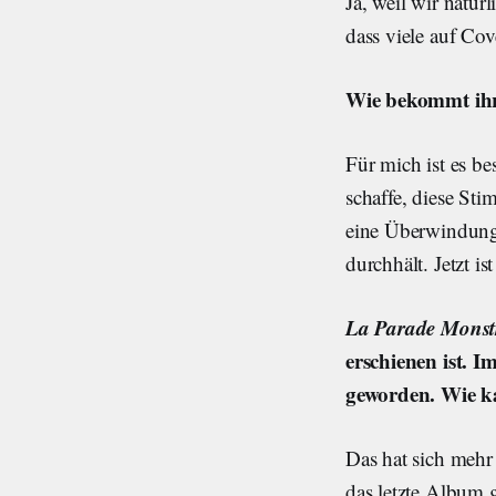
Ja, weil wir natür
dass viele auf Co
Wie bekommt ihr
Für mich ist es be
schaffe, diese St
eine Überwindung
durchhält. Jetzt is
La Parade Monst
erschienen ist. I
geworden. Wie k
Das hat sich mehr 
das letzte Album 