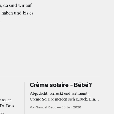
, da sind wir auf
 haben und bis es
.
Crème solaire - Bébé?
Abgedreht, verrückt und verträumt.
Crème Solaire melden sich zurück. Ein
e neuen
Jahr nach dem Erstling «Bleu c’est bien»
 Dr. Drexler
Von Samuel Riedo
05 Juni 2020
von 2019 folgt nun mit der EP «Bébé?»
und
020