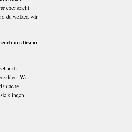
ar eher seicht…
nd da wollten wir
t euch an diesem
bel auch
erzählen. Wir
ldsprache
 sie klingen