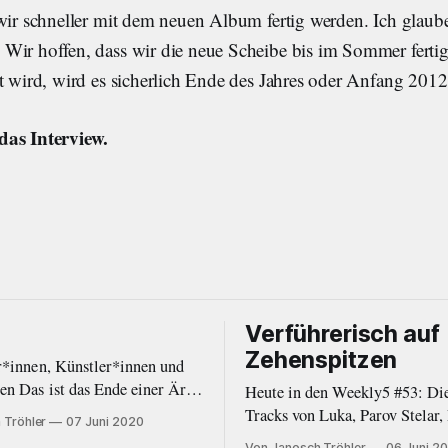
wir schneller mit dem neuen Album fertig werden. Ich glaube
Wir hoffen, dass wir die neue Scheibe bis im Sommer fertig
t wird, wird es sicherlich Ende des Jahres oder Anfang 2012
das Interview.
Verführerisch auf
Zehenspitzen
r*innen, Künstler*innen und
iner Ära.
Heute in den Weekly5 #53: Di
erzens habe ich mich
Tracks von Luka, Parov Stelar,
 Tröhler
07 Juni 2020
, eine Auszeit von Negative
Project, Cigarettes After Sex 
Von Janosch Tröhler
06 Juni 2