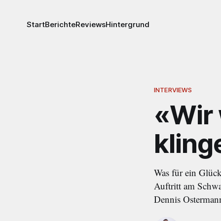
Start
Berichte
Reviews
Hintergrund
INTERVIEWS
«Wir 
kling
Was für ein Glück
Auftritt am Schwar
Dennis Ostermann