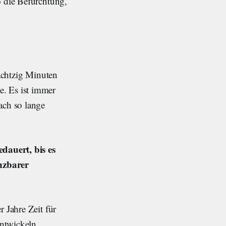
o die Befürchtung,
 achtzig Minuten
e. Es ist immer
ach so lange
dauert, bis es
anzbarer
r Jahre Zeit für
entwickeln