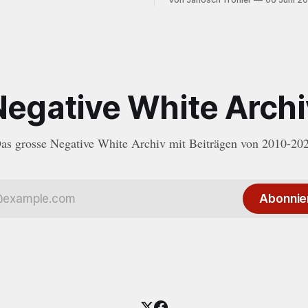
ehmen. In den letzten Monaten
Woodkid.
immer öfter die Zeit und
lche diese Plattform gebraucht
Als das Online-
Negative White Archi
as grosse Negative White Archiv mit Beiträgen von 2010-20
Abonnie