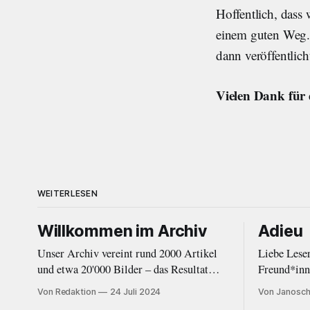
Hoffentlich, dass 
einem guten Weg. 
dann veröffentlich
Vielen Dank für 
WEITERLESEN
Willkommen im Archiv
Adieu
Unser Archiv vereint rund 2000 Artikel
Liebe Lese
und etwa 20'000 Bilder – das Resultat
Freund*innen Das ist das Ende e
ehrenamtlicher Arbeit im Kultur- und
Schweren H
Von Redaktion
24 Juli 2024
Von Janosch
Musikjournalismus von 2010 bis 2020.
entschieden