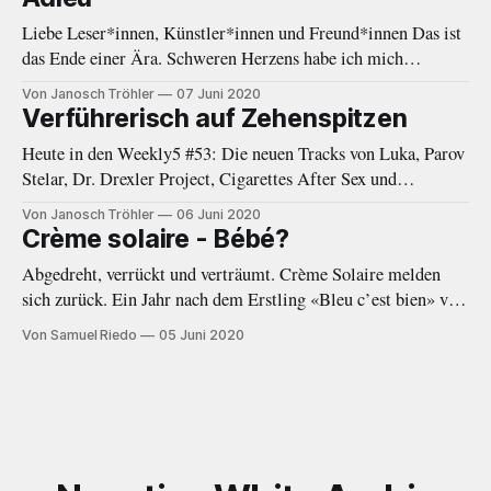
Liebe Leser*innen, Künstler*innen und Freund*innen Das ist
das Ende einer Ära. Schweren Herzens habe ich mich
entschieden, eine Auszeit von Negative White zu nehmen. In
Von Janosch Tröhler
07 Juni 2020
den letzten Monaten fehlte mir immer öfter die Zeit und
Verführerisch auf Zehenspitzen
Energie, welche diese Plattform gebraucht und verdient hätte.
Heute in den Weekly5 #53: Die neuen Tracks von Luka, Parov
Als das Online-Magazin
Stelar, Dr. Drexler Project, Cigarettes After Sex und
Woodkid.
Von Janosch Tröhler
06 Juni 2020
Crème solaire - Bébé?
Abgedreht, verrückt und verträumt. Crème Solaire melden
sich zurück. Ein Jahr nach dem Erstling «Bleu c’est bien» von
2019 folgt nun mit der EP «Bébé?» ein wort- und
Von Samuel Riedo
05 Juni 2020
beatgewaltiger Nachfolger.