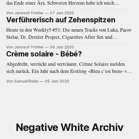
das Ende einer Ära. Schweren Herzens habe ich mich
entschieden, eine Auszeit von Negative White zu nehmen. In
Von Janosch Tröhler
07 Juni 2020
den letzten Monaten fehlte mir immer öfter die Zeit und
Verführerisch auf Zehenspitzen
Energie, welche diese Plattform gebraucht und verdient hätte.
Heute in den Weekly5 #53: Die neuen Tracks von Luka, Parov
Als das Online-Magazin
Stelar, Dr. Drexler Project, Cigarettes After Sex und
Woodkid.
Von Janosch Tröhler
06 Juni 2020
Crème solaire - Bébé?
Abgedreht, verrückt und verträumt. Crème Solaire melden
sich zurück. Ein Jahr nach dem Erstling «Bleu c’est bien» von
2019 folgt nun mit der EP «Bébé?» ein wort- und
Von Samuel Riedo
05 Juni 2020
beatgewaltiger Nachfolger.
Negative White Archiv