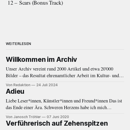
12 – Scars (Bonus Track)
WEITERLESEN
Willkommen im Archiv
Unser Archiv vereint rund 2000 Artikel und etwa 20'000
Bilder – das Resultat ehrenamtlicher Arbeit im Kultur- und
Musikjournalismus von 2010 bis 2020. Eine Einleitung.
Von Redaktion
24 Juli 2024
Adieu
Liebe Leser*innen, Künstler*innen und Freund*innen Das ist
das Ende einer Ära. Schweren Herzens habe ich mich
entschieden, eine Auszeit von Negative White zu nehmen. In
Von Janosch Tröhler
07 Juni 2020
den letzten Monaten fehlte mir immer öfter die Zeit und
Verführerisch auf Zehenspitzen
Energie, welche diese Plattform gebraucht und verdient hätte.