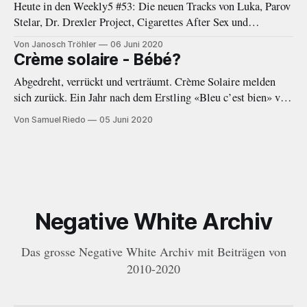
Heute in den Weekly5 #53: Die neuen Tracks von Luka, Parov
Als das Online-Magazin
Stelar, Dr. Drexler Project, Cigarettes After Sex und
Woodkid.
Von Janosch Tröhler
06 Juni 2020
Crème solaire - Bébé?
Abgedreht, verrückt und verträumt. Crème Solaire melden
sich zurück. Ein Jahr nach dem Erstling «Bleu c’est bien» von
2019 folgt nun mit der EP «Bébé?» ein wort- und
Von Samuel Riedo
05 Juni 2020
beatgewaltiger Nachfolger.
Negative White Archiv
Das grosse Negative White Archiv mit Beiträgen von
2010-2020