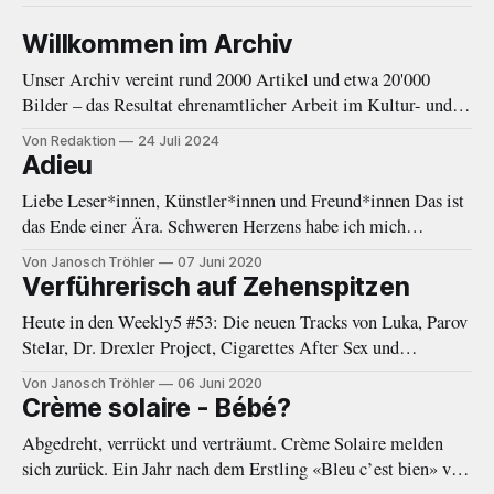
Willkommen im Archiv
Unser Archiv vereint rund 2000 Artikel und etwa 20'000
Bilder – das Resultat ehrenamtlicher Arbeit im Kultur- und
Musikjournalismus von 2010 bis 2020. Eine Einleitung.
Von Redaktion
24 Juli 2024
Adieu
Liebe Leser*innen, Künstler*innen und Freund*innen Das ist
das Ende einer Ära. Schweren Herzens habe ich mich
entschieden, eine Auszeit von Negative White zu nehmen. In
Von Janosch Tröhler
07 Juni 2020
den letzten Monaten fehlte mir immer öfter die Zeit und
Verführerisch auf Zehenspitzen
Energie, welche diese Plattform gebraucht und verdient hätte.
Heute in den Weekly5 #53: Die neuen Tracks von Luka, Parov
Als das Online-Magazin
Stelar, Dr. Drexler Project, Cigarettes After Sex und
Woodkid.
Von Janosch Tröhler
06 Juni 2020
Crème solaire - Bébé?
Abgedreht, verrückt und verträumt. Crème Solaire melden
sich zurück. Ein Jahr nach dem Erstling «Bleu c’est bien» von