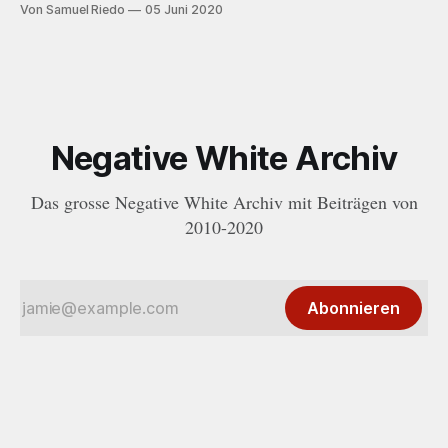
2019 folgt nun mit der EP «Bébé?» ein wort- und
Von Samuel Riedo
05 Juni 2020
beatgewaltiger Nachfolger.
Negative White Archiv
Das grosse Negative White Archiv mit Beiträgen von
2010-2020
Abonnieren