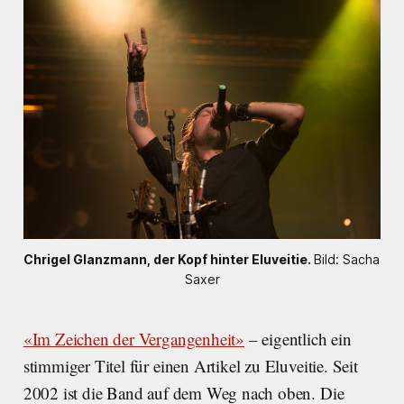
Chrigel Glanzmann, der Kopf hinter Eluveitie.
Bild: Sacha 
Saxer
«Im Zeichen der Vergangenheit»
– eigentlich ein
stimmiger Titel für einen Artikel zu Eluveitie. Seit
2002 ist die Band auf dem Weg nach oben. Die