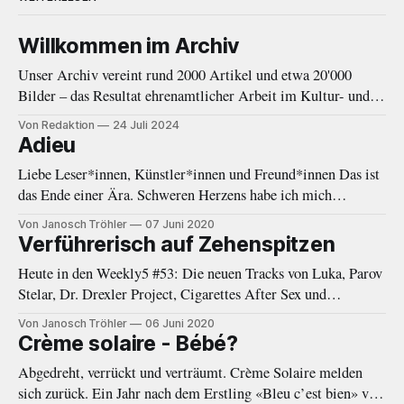
Willkommen im Archiv
Unser Archiv vereint rund 2000 Artikel und etwa 20'000
Bilder – das Resultat ehrenamtlicher Arbeit im Kultur- und
Musikjournalismus von 2010 bis 2020. Eine Einleitung.
Von Redaktion
24 Juli 2024
Adieu
Liebe Leser*innen, Künstler*innen und Freund*innen Das ist
das Ende einer Ära. Schweren Herzens habe ich mich
entschieden, eine Auszeit von Negative White zu nehmen. In
Von Janosch Tröhler
07 Juni 2020
den letzten Monaten fehlte mir immer öfter die Zeit und
Verführerisch auf Zehenspitzen
Energie, welche diese Plattform gebraucht und verdient hätte.
Heute in den Weekly5 #53: Die neuen Tracks von Luka, Parov
Als das Online-Magazin
Stelar, Dr. Drexler Project, Cigarettes After Sex und
Woodkid.
Von Janosch Tröhler
06 Juni 2020
Crème solaire - Bébé?
Abgedreht, verrückt und verträumt. Crème Solaire melden
sich zurück. Ein Jahr nach dem Erstling «Bleu c’est bien» von