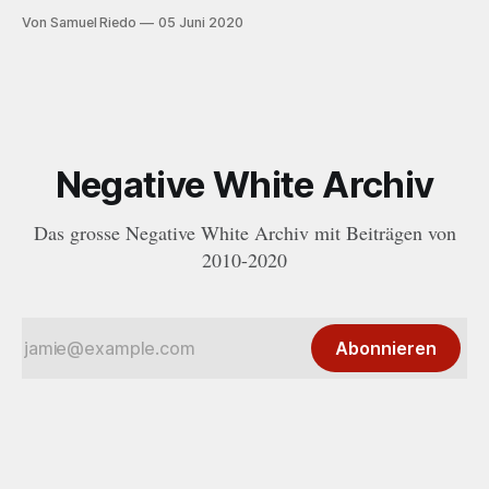
2019 folgt nun mit der EP «Bébé?» ein wort- und
Von Samuel Riedo
05 Juni 2020
beatgewaltiger Nachfolger.
Negative White Archiv
Das grosse Negative White Archiv mit Beiträgen von
2010-2020
Abonnieren