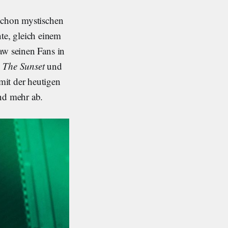
 schon mystischen
te, gleich einem
aw seinen Fans in
 The Sunset
und
mit der heutigen
nd mehr ab.