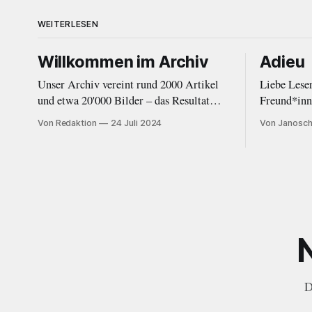
WEITERLESEN
Willkommen im Archiv
Adieu
Unser Archiv vereint rund 2000 Artikel
Liebe Lese
und etwa 20'000 Bilder – das Resultat
Freund*innen Das ist das Ende e
ehrenamtlicher Arbeit im Kultur- und
Schweren H
Von Redaktion
24 Juli 2024
Von Janosch
Musikjournalismus von 2010 bis 2020.
entschieden
Eine Einleitung.
White zu n
fehlte mir 
Energie, we
und verdient hätte. 
Magazin
D