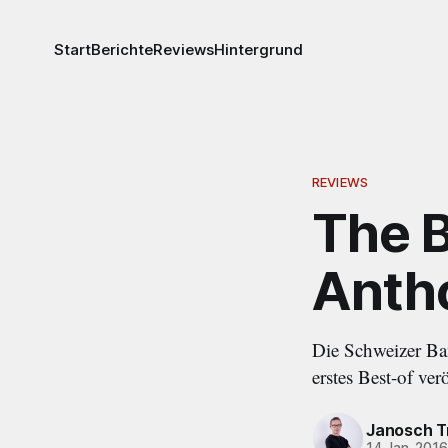
Start
Berichte
Reviews
Hintergrund
REVIEWS
The B
Antho
Die Schweizer Ban
erstes Best-of ve
Janosch T
14 Jan. 201