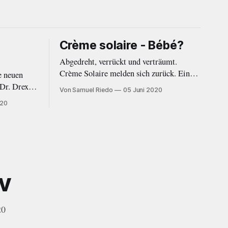
Crème solaire - Bébé?
Abgedreht, verrückt und verträumt.
Crème Solaire melden sich zurück. Ein
e neuen
Jahr nach dem Erstling «Bleu c’est bien»
 Dr. Drexler
Von Samuel Riedo
05 Juni 2020
von 2019 folgt nun mit der EP «Bébé?»
und
020
ein wort- und beatgewaltiger Nachfolger.
v
20