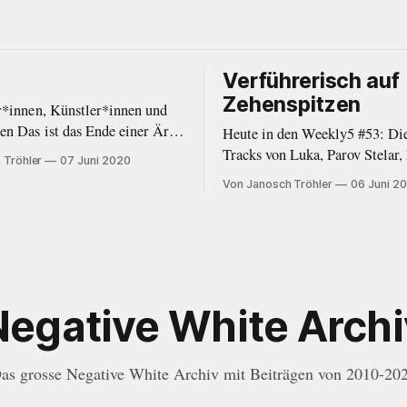
Verführerisch auf
Zehenspitzen
r*innen, Künstler*innen und
iner Ära.
Heute in den Weekly5 #53: Di
erzens habe ich mich
Tracks von Luka, Parov Stelar,
 Tröhler
07 Juni 2020
, eine Auszeit von Negative
Project, Cigarettes After Sex 
Von Janosch Tröhler
06 Juni 2
ehmen. In den letzten Monaten
Woodkid.
immer öfter die Zeit und
lche diese Plattform gebraucht
Als das Online-
Negative White Archi
as grosse Negative White Archiv mit Beiträgen von 2010-20