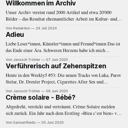
Willkommen im Archiv
Unser Archiv vereint rund 2000 Artikel und etwa 20'000
Bilder – das Resultat ehrenamtlicher Arbeit im Kultur- und
Musikjournalismus von 2010 bis 2020. Eine Einleitung.
Von Redaktion
24 Juli 2024
Adieu
Liebe Leser*innen, Künstler*innen und Freund*innen Das ist
das Ende einer Ära. Schweren Herzens habe ich mich
entschieden, eine Auszeit von Negative White zu nehmen. In
Von Janosch Tröhler
07 Juni 2020
den letzten Monaten fehlte mir immer öfter die Zeit und
Verführerisch auf Zehenspitzen
Energie, welche diese Plattform gebraucht und verdient hätte.
Heute in den Weekly5 #53: Die neuen Tracks von Luka, Parov
Als das Online-Magazin
Stelar, Dr. Drexler Project, Cigarettes After Sex und
Woodkid.
Von Janosch Tröhler
06 Juni 2020
Crème solaire - Bébé?
Abgedreht, verrückt und verträumt. Crème Solaire melden
sich zurück. Ein Jahr nach dem Erstling «Bleu c’est bien» von
2019 folgt nun mit der EP «Bébé?» ein wort- und
Von Samuel Riedo
05 Juni 2020
beatgewaltiger Nachfolger.