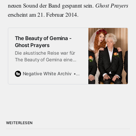
neuen Sound der Band gespannt sein.
Ghost Prayers
erscheint am 21. Februar 2014.
The Beauty of Gemina -
Ghost Prayers
Die akustische Reise war für
The Beauty of Gemina eine
Explosion. Das bekannte
Klanggefüge wurde in seinen
Negative White Archiv
Janosch Tröhler
Grundfesten erschüttert. Mit
«Ghost Prayers» bricht die
Schweizer Band Konventionen
und Genre-Grenzen auf. Eine
Betrachtung.
WEITERLESEN