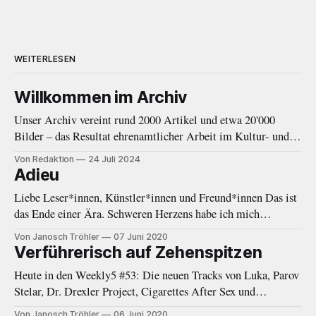
WEITERLESEN
Willkommen im Archiv
Unser Archiv vereint rund 2000 Artikel und etwa 20'000
Bilder – das Resultat ehrenamtlicher Arbeit im Kultur- und
Musikjournalismus von 2010 bis 2020. Eine Einleitung.
Von Redaktion
24 Juli 2024
Adieu
Liebe Leser*innen, Künstler*innen und Freund*innen Das ist
das Ende einer Ära. Schweren Herzens habe ich mich
entschieden, eine Auszeit von Negative White zu nehmen. In
Von Janosch Tröhler
07 Juni 2020
den letzten Monaten fehlte mir immer öfter die Zeit und
Verführerisch auf Zehenspitzen
Energie, welche diese Plattform gebraucht und verdient hätte.
Heute in den Weekly5 #53: Die neuen Tracks von Luka, Parov
Als das Online-Magazin
Stelar, Dr. Drexler Project, Cigarettes After Sex und
Woodkid.
Von Janosch Tröhler
06 Juni 2020