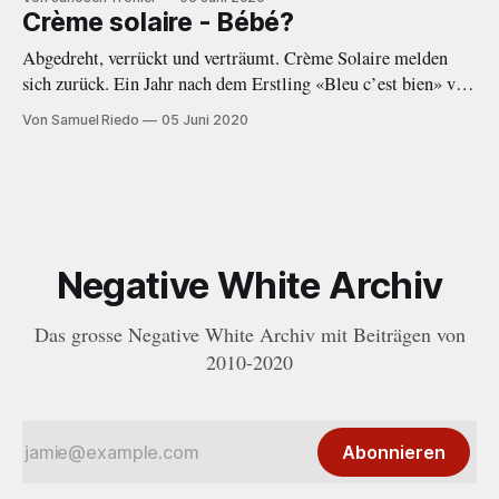
Crème solaire - Bébé?
Abgedreht, verrückt und verträumt. Crème Solaire melden
sich zurück. Ein Jahr nach dem Erstling «Bleu c’est bien» von
2019 folgt nun mit der EP «Bébé?» ein wort- und
Von Samuel Riedo
05 Juni 2020
beatgewaltiger Nachfolger.
Negative White Archiv
Das grosse Negative White Archiv mit Beiträgen von
2010-2020
Abonnieren