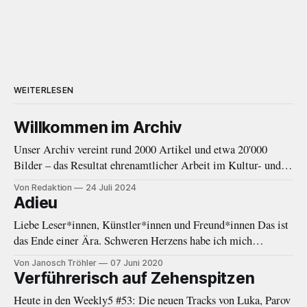
WEITERLESEN
Willkommen im Archiv
Unser Archiv vereint rund 2000 Artikel und etwa 20'000
Bilder – das Resultat ehrenamtlicher Arbeit im Kultur- und
Musikjournalismus von 2010 bis 2020. Eine Einleitung.
Von Redaktion
24 Juli 2024
Adieu
Liebe Leser*innen, Künstler*innen und Freund*innen Das ist
das Ende einer Ära. Schweren Herzens habe ich mich
entschieden, eine Auszeit von Negative White zu nehmen. In
Von Janosch Tröhler
07 Juni 2020
den letzten Monaten fehlte mir immer öfter die Zeit und
Verführerisch auf Zehenspitzen
Energie, welche diese Plattform gebraucht und verdient hätte.
Heute in den Weekly5 #53: Die neuen Tracks von Luka, Parov
Als das Online-Magazin