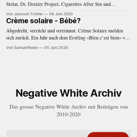
Stelar, Dr. Drexler Project, Cigarettes After Sex und
Woodkid.
Von Janosch Tröhler
06 Juni 2020
Crème solaire - Bébé?
Abgedreht, verrückt und verträumt. Crème Solaire melden
sich zurück. Ein Jahr nach dem Erstling «Bleu c’est bien» von
2019 folgt nun mit der EP «Bébé?» ein wort- und
Von Samuel Riedo
05 Juni 2020
beatgewaltiger Nachfolger.
Negative White Archiv
Das grosse Negative White Archiv mit Beiträgen von
2010-2020