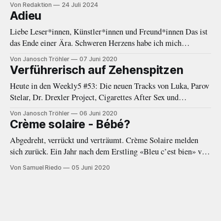
Musikjournalismus von 2010 bis 2020. Eine Einleitung.
Von Redaktion
24 Juli 2024
Adieu
Liebe Leser*innen, Künstler*innen und Freund*innen Das ist
das Ende einer Ära. Schweren Herzens habe ich mich
entschieden, eine Auszeit von Negative White zu nehmen. In
Von Janosch Tröhler
07 Juni 2020
den letzten Monaten fehlte mir immer öfter die Zeit und
Verführerisch auf Zehenspitzen
Energie, welche diese Plattform gebraucht und verdient hätte.
Heute in den Weekly5 #53: Die neuen Tracks von Luka, Parov
Als das Online-Magazin
Stelar, Dr. Drexler Project, Cigarettes After Sex und
Woodkid.
Von Janosch Tröhler
06 Juni 2020
Crème solaire - Bébé?
Abgedreht, verrückt und verträumt. Crème Solaire melden
sich zurück. Ein Jahr nach dem Erstling «Bleu c’est bien» von
2019 folgt nun mit der EP «Bébé?» ein wort- und
Von Samuel Riedo
05 Juni 2020
beatgewaltiger Nachfolger.