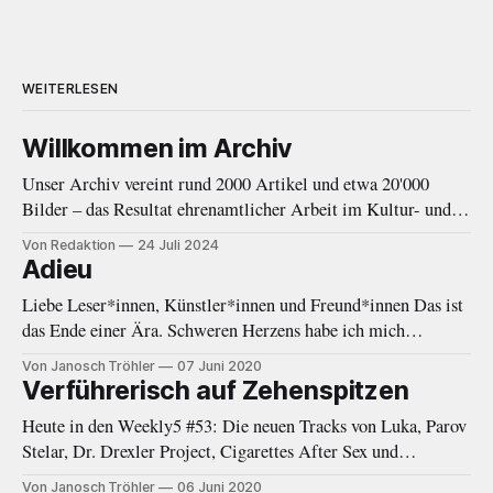
WEITERLESEN
Willkommen im Archiv
Unser Archiv vereint rund 2000 Artikel und etwa 20'000
Bilder – das Resultat ehrenamtlicher Arbeit im Kultur- und
Musikjournalismus von 2010 bis 2020. Eine Einleitung.
Von Redaktion
24 Juli 2024
Adieu
Liebe Leser*innen, Künstler*innen und Freund*innen Das ist
das Ende einer Ära. Schweren Herzens habe ich mich
entschieden, eine Auszeit von Negative White zu nehmen. In
Von Janosch Tröhler
07 Juni 2020
den letzten Monaten fehlte mir immer öfter die Zeit und
Verführerisch auf Zehenspitzen
Energie, welche diese Plattform gebraucht und verdient hätte.
Heute in den Weekly5 #53: Die neuen Tracks von Luka, Parov
Als das Online-Magazin
Stelar, Dr. Drexler Project, Cigarettes After Sex und
Woodkid.
Von Janosch Tröhler
06 Juni 2020