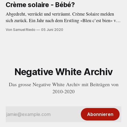
Crème solaire - Bébé?
Abgedreht, verrückt und verträumt. Crème Solaire melden
sich zurück. Ein Jahr nach dem Erstling «Bleu c’est bien» von
2019 folgt nun mit der EP «Bébé?» ein wort- und
Von Samuel Riedo
05 Juni 2020
beatgewaltiger Nachfolger.
Negative White Archiv
Das grosse Negative White Archiv mit Beiträgen von
2010-2020
Abonnieren