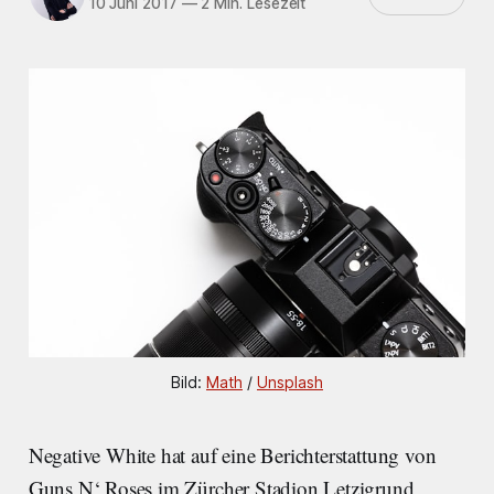
10 Juni 2017
—
2 Min. Lesezeit
Bild: 
Math
 / 
Unsplash
Negative White hat auf eine Berichterstattung von
Guns N‘ Roses im Zürcher Stadion Letzigrund