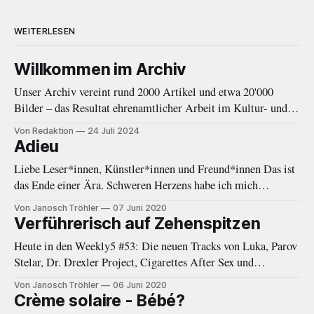
WEITERLESEN
Willkommen im Archiv
Unser Archiv vereint rund 2000 Artikel und etwa 20'000
Bilder – das Resultat ehrenamtlicher Arbeit im Kultur- und
Musikjournalismus von 2010 bis 2020. Eine Einleitung.
Von Redaktion
24 Juli 2024
Adieu
Liebe Leser*innen, Künstler*innen und Freund*innen Das ist
das Ende einer Ära. Schweren Herzens habe ich mich
entschieden, eine Auszeit von Negative White zu nehmen. In
Von Janosch Tröhler
07 Juni 2020
den letzten Monaten fehlte mir immer öfter die Zeit und
Verführerisch auf Zehenspitzen
Energie, welche diese Plattform gebraucht und verdient hätte.
Heute in den Weekly5 #53: Die neuen Tracks von Luka, Parov
Als das Online-Magazin
Stelar, Dr. Drexler Project, Cigarettes After Sex und
Woodkid.
Von Janosch Tröhler
06 Juni 2020
Crème solaire - Bébé?