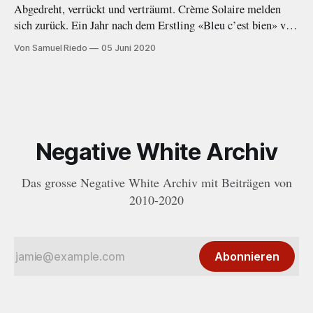
Abgedreht, verrückt und verträumt. Crème Solaire melden
sich zurück. Ein Jahr nach dem Erstling «Bleu c’est bien» von
2019 folgt nun mit der EP «Bébé?» ein wort- und
Von Samuel Riedo
05 Juni 2020
beatgewaltiger Nachfolger.
Negative White Archiv
Das grosse Negative White Archiv mit Beiträgen von
2010-2020
Abonnieren